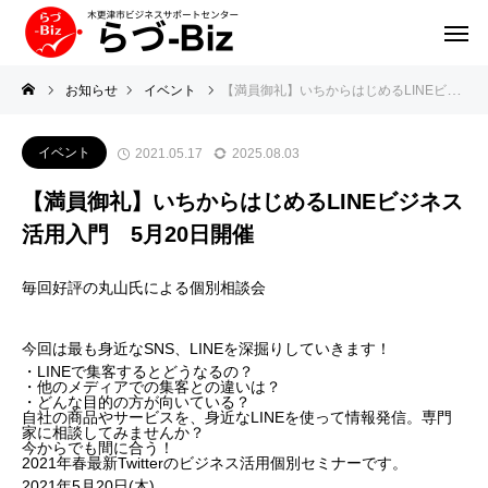
お知らせ
イベント
【満員御礼】いちからはじめるLINEビジネス活用入門 5月20日開催
イベント
2021.05.17
2025.08.03
【満員御礼】いちからはじめるLINEビジネス
活用入門 5月20日開催
毎回好評の丸山氏による個別相談会
今回は最も身近なSNS、LINEを深掘りしていきます！
・LINEで集客するとどうなるの？
・他のメディアでの集客との違いは？
・どんな目的の方が向いている？
自社の商品やサービスを、身近なLINEを使って情報発信。専門
家に相談してみませんか？
今からでも間に合う！
2021年春最新Twitterのビジネス活用個別セミナーです。
2021年5月20日(木)