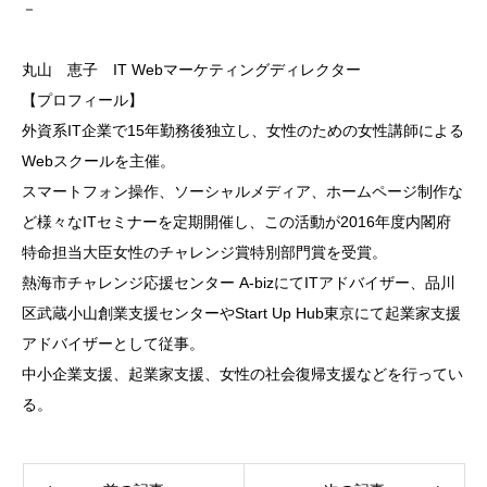
－
丸山 恵子 IT Webマーケティングディレクター
【プロフィール】
外資系IT企業で15年勤務後独立し、女性のための女性
講師による
Webスクールを主催。
スマートフォン操作、ソーシャルメディア、ホームページ
制作な
ど様々なITセミナーを定期開催し、この活動が2
016年度内閣府
特命担当大臣女性のチャレンジ賞特別部
門賞を受賞。
熱海市チャレンジ応援センター A-bizにてITアドバイザー、品川
区武蔵小山創業支
援センターやStart Up Hub東京にて起業家支援
アドバイザーとして従事。
中小企業支援、起業家支援、女性の社会復帰支援などを行
ってい
る。