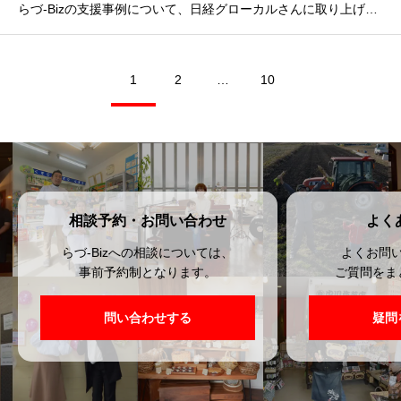
らづ-Bizの支援事例について、日経グローカルさんに取り上げていただきました（2024年2月19日発売号）
1
2
…
10
相談予約・お問い合わせ
よく
らづ-Bizへの相談については、
よくお問
事前予約制となります。
ご質問をま
問い合わせする
疑問