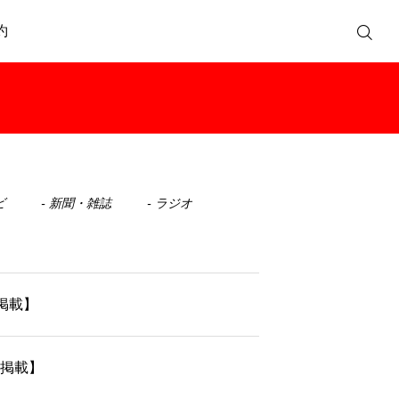
約
ビ
新聞・雑誌
ラジオ
日掲載】
日掲載】