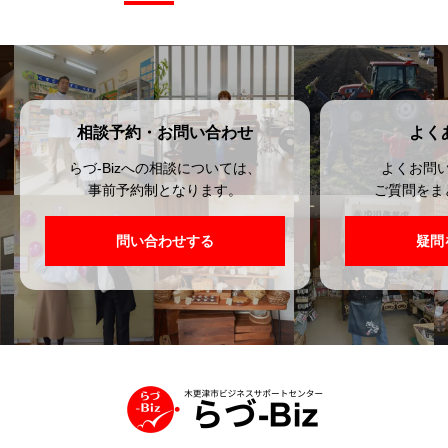
相談予約・お問い合わせ
よく
らづ-Bizへの相談については、
よくお問
事前予約制となります。
ご質問をま
問い合わせする
疑問