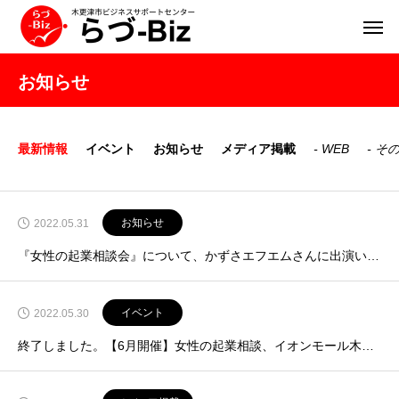
お知らせ
最新情報
イベント
お知らせ
メディア掲載
WEB
そ
お知らせ
2022.05.31
『女性の起業相談会』について、かずさエフエムさんに出演いたします！【6月1日放送】
イベント
2022.05.30
終了しました。【6月開催】女性の起業相談、イオンモール木更津で開催