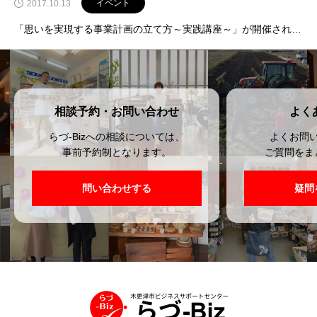
イベント
2017.10.13
「思いを実現する事業計画の立て方～実践講座～」が開催されます
相談予約・お問い合わせ
よく
らづ-Bizへの相談については、
よくお問
事前予約制となります。
ご質問をま
問い合わせする
疑問