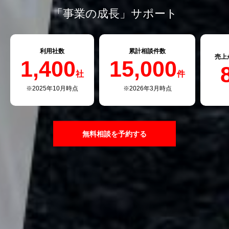
「事業の成長」サポート
利用社数
累計相談件数
売上
1,400
15,000
社
件
※2025年10月時点
※2026年3月時点
無料相談を予約する