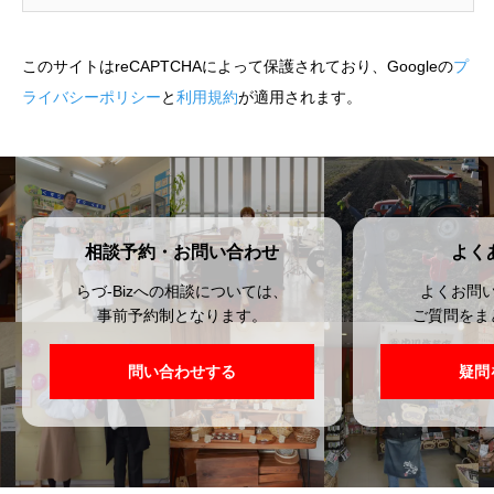
このサイトはreCAPTCHAによって保護されており、Googleの
プ
ライバシーポリシー
と
利用規約
が適用されます。
相談予約・お問い合わせ
よく
らづ-Bizへの相談については、
よくお問
事前予約制となります。
ご質問をま
問い合わせする
疑問