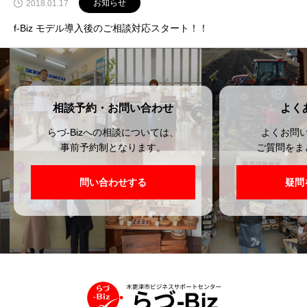
お知らせ
2018.01.17
f-Biz モデル導入後のご相談対応スタート！！
相談予約・お問い合わせ
よく
らづ-Bizへの相談については、
よくお問
事前予約制となります。
ご質問をま
問い合わせする
疑問