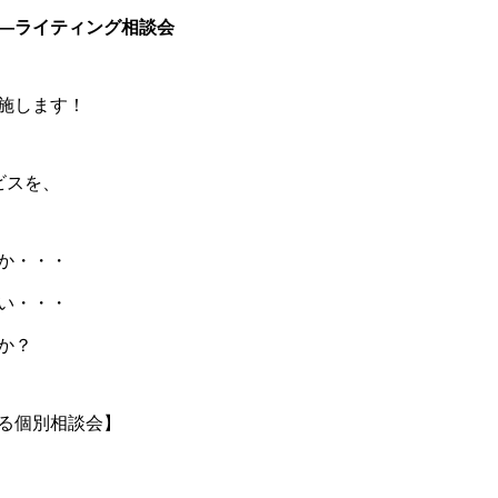
―ライティング相談会
施します！
ビスを、
か・・・
い・・・
か
？
る個別相談会】