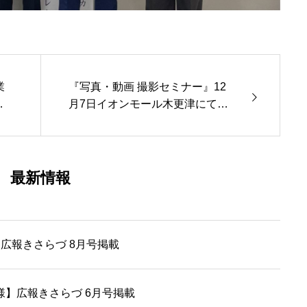
業
『写真・動画 撮影セミナー』12
介
月7日イオンモール木更津にて開
催
最新情報
広報きさらづ 8月号掲載
ikke 様】広報きさらづ 6月号掲載