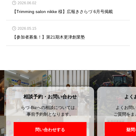
2026.06.02
【Trimming salon nikke 様】広報きさらづ 6月号掲載
2026.05.15
【参加者募集！】第21期木更津創業塾
相談予約・お問い合わせ
よく
らづ-Bizへの相談については、
よくお問
事前予約制となります。
ご質問をま
問い合わせする
疑問