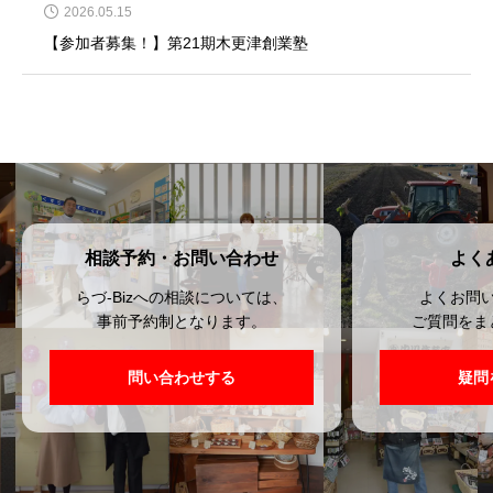
2026.05.15
【参加者募集！】第21期木更津創業塾
相談予約・お問い合わせ
よく
らづ-Bizへの相談については、
よくお問
事前予約制となります。
ご質問をま
問い合わせする
疑問