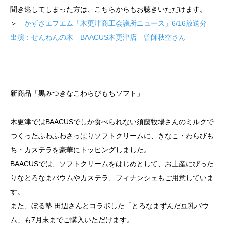
聞き逃してしまった方は、こちらからもお聴きいただけます。
＞
かずさエフエム「木更津商工会議所ニュース」6/16放送分
出演：せんねんの木 BAACUS木更津店 曽師秋空さん
新商品「黒みつきなこわらびもちソフト」
木更津ではBAACUSでしか食べられない須藤牧場さんのミルクで
つくったふわふわさっぱりソフトクリームに、きなこ・わらびも
ち・カステラを豪華にトッピングしました。
BAACUSでは、ソフトクリームをはじめとして、お土産にぴった
りなとろなまバウムやカステラ、フィナンシェもご用意していま
す。
また、ぼる塾 田辺さんとコラボした「とろなまずんだ豆乳バウ
ム」も7月末までご購入いただけます。