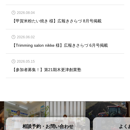
2026.08.04
【甲賀米粉たい焼き 様】広報きさらづ 8月号掲載
2026.06.02
【Trimming salon nikke 様】広報きさらづ 6月号掲載
2026.05.15
【参加者募集！】第21期木更津創業塾
相談予約・お問い合わせ
よく