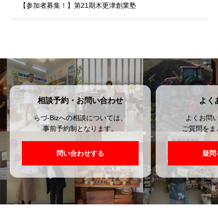
【参加者募集！】第21期木更津創業塾
相談予約・お問い合わせ
よく
らづ-Bizへの相談については、
よくお問
事前予約制となります。
ご質問をま
問い合わせする
疑問