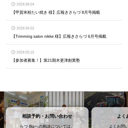
2026.08.04
【甲賀米粉たい焼き 様】広報きさらづ 8月号掲載
2026.06.02
【Trimming salon nikke 様】広報きさらづ 6月号掲載
2026.05.15
【参加者募集！】第21期木更津創業塾
相談予約・お問い合わせ
よく
らづ-Bizへの相談については、
よくお問