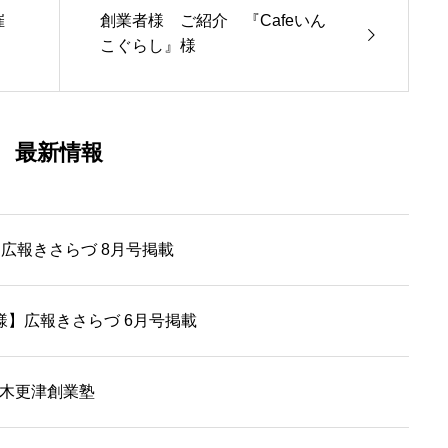
催
創業者様 ご紹介 『Cafeいん
こぐらし』様
最新情報
広報きさらづ 8月号掲載
ikke 様】広報きさらづ 6月号掲載
期木更津創業塾