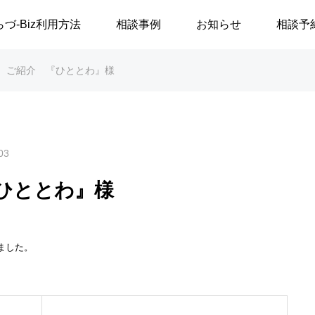
らづ-Biz利用方法
相談事例
お知らせ
相談予
 ご紹介 『ひととわ』様
03
ひととわ』様
ました。