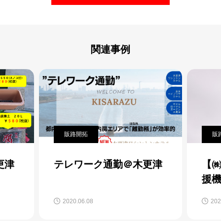
関連事例
販路開拓
販
更津
テレワーク通勤＠木更津
【
援
ズ
2020.06.08
202