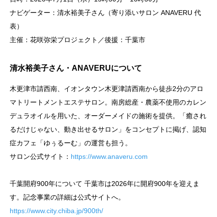
ナビゲーター：清水裕美子さん（寄り添いサロン ANAVERU 代
表）
主催：花咲弥栄プロジェクト／後援：千葉市
清水裕美子さん・ANAVERUについて
木更津市請西南、イオンタウン木更津請西南から徒歩2分のアロ
マトリートメントエステサロン。南房総産・農薬不使用のカレン
デュラオイルを用いた、オーダーメイドの施術を提供。「癒され
るだけじゃない、動き出せるサロン」をコンセプトに掲げ、認知
症カフェ「ゆぅるーむ」の運営も担う。
サロン公式サイト：
https://www.anaveru.com
千葉開府900年について 千葉市は2026年に開府900年を迎えま
す。記念事業の詳細は公式サイトへ。
https://www.city.chiba.jp/900th/