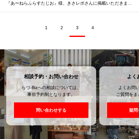
『あーねらふらすたじお』様、きさレポさんに掲載いただきました！【8月1日掲載】
1
2
3
4
相談予約・お問い合わせ
よく
らづ-Bizへの相談については、
よくお問
事前予約制となります。
ご質問をま
問い合わせする
疑問