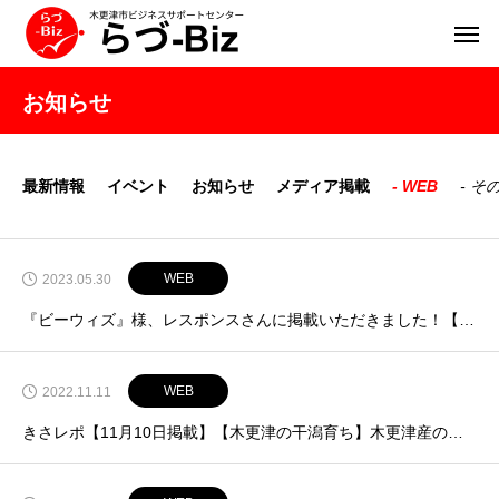
お知らせ
最新情報
イベント
お知らせ
メディア掲載
WEB
そ
WEB
2023.05.30
『ビーウィズ』様、レスポンスさんに掲載いただきました！【5月26日掲載】
WEB
2022.11.11
きさレポ【11月10日掲載】【木更津の干潟育ち】木更津産の江戸前カキ「月夜牡蠣」が11月10日（木）より販売開始！【牡蠣本来の濃厚な旨味を是非】