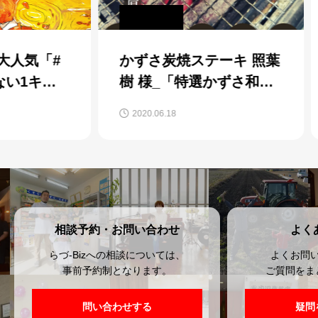
「#
かずさ炭焼ステーキ 照葉
【
キロ
樹 様_「特選かずさ和牛
様
厚切り炭焼弁当」
出
2020.06.18
202
相談予約・お問い合わせ
よく
らづ-Bizへの相談については、
よくお問
事前予約制となります。
ご質問をま
問い合わせする
疑問