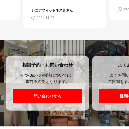
ン
商
202
シニアフィットネス介さん
ダ
2024.11.27
相談予約・お問い合わせ
よく
らづ-Bizへの相談については、
よくお問
事前予約制となります。
ご質問をま
問い合わせする
疑問