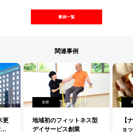
事例一覧
関連事例
創業
木更
地域初のフィットネス型
【ナ
ご近
デイサービス創業
ョッ