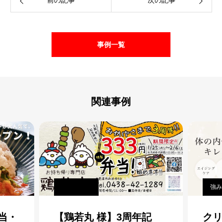
前の記事
次の記事
事例一覧
関連事例
強み
当・
【鶏若丸 様】3周年記
ク