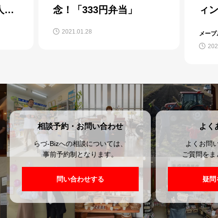
人
念！「333円弁当」
ィ
ン！
2021.01.28
メープ
202
相談予約・お問い合わせ
よく
らづ-Bizへの相談については、
よくお問
事前予約制となります。
ご質問をま
問い合わせする
疑問