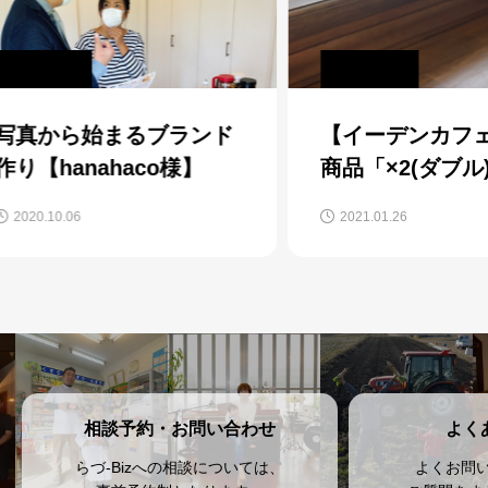
ンド
【イーデンカフェ様】新
【奈
】
商品「×2(ダブル)マヌカ
ら
ハニーラテ」
売
2021.01.26
202
相談予約・お問い合わせ
よく
らづ-Bizへの相談については、
よくお問