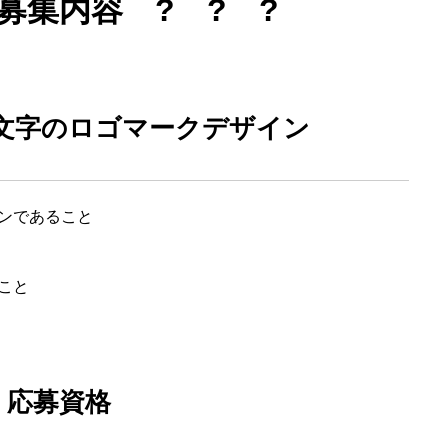
募集内容
＊
?
＊
?
＊
?
文字のロゴマークデザイン
ンであること
こと
応募資格